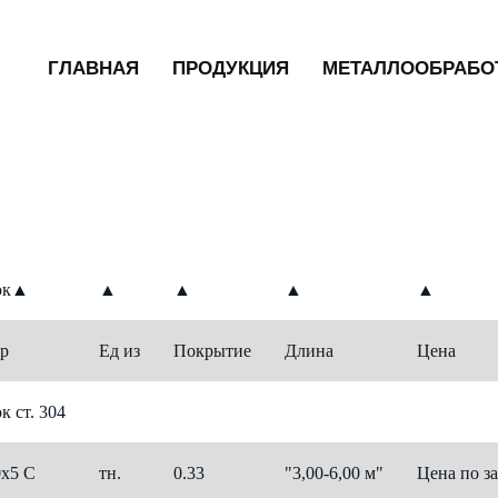
ГЛАВНАЯ
ПРОДУКЦИЯ
МЕТАЛЛООБРАБО
ок
▲
▲
▲
▲
▲
р
Ед из
Покрытие
Длина
Цена
к ст. 304
х5 С
тн.
0.33
"3,00-6,00 м"
Цена по з