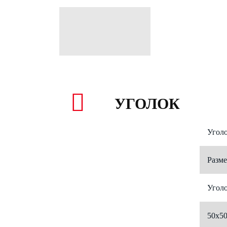
УГОЛОК
Угол
Разме
Уголо
50х50