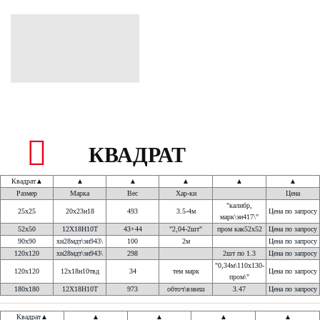
КВАДРАТ
Квадрат
▲
▲
▲
▲
▲
▲
Размер
Марка
Вес
Хар-ки
Цена
"калибр,
25х25
20х23н18
493
3.5-4м
Цена по запросу
марк\эи417\"
52х50
12Х18Н10Т
43+44
"2,04-2шт"
пром как52х52
Цена по запросу
90х90
хн28мдт\эи943\
100
2м
Цена по запросу
120х120
хн28мдт\эи943\
298
2шт по 1.3
Цена по запросу
"0,34м\110х130-
120х120
12х18н10твд
34
тем марк
Цена по запросу
пром\"
180х180
12Х18Н10Т
973
обточ\взвеш
3.47
Цена по запросу
Квадрат
▲
▲
▲
▲
▲