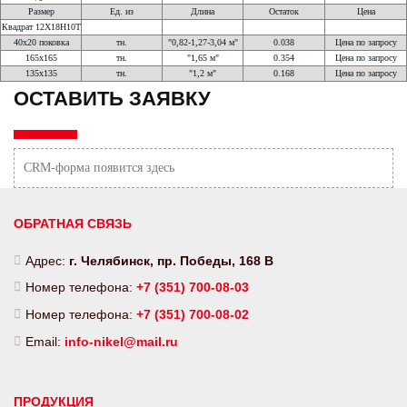
Размер
Ед. из
Длина
Остаток
Цена
Квадрат 12Х18Н10Т
40х20 поковка
тн.
"0,82-1,27-3,04 м"
0.038
Цена по запросу
165х165
тн.
"1,65 м"
0.354
Цена по запросу
135х135
тн.
"1,2 м"
0.168
Цена по запросу
ОСТАВИТЬ ЗАЯВКУ
CRM-форма появится здесь
ОБРАТНАЯ СВЯЗЬ
Адрес:
г. Челябинск, пр. Победы, 168 В
Номер телефона:
+7 (351) 700-08-03
Номер телефона:
+7 (351) 700-08-02
Email:
info-nikel@mail.ru
ПРОДУКЦИЯ