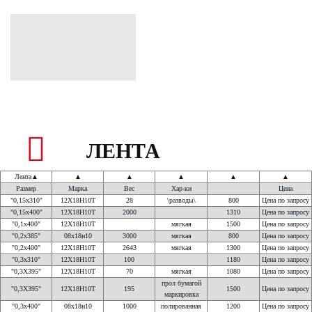
ЛЕНТА
Лента
▲
▲
▲
▲
▲
▲
Размер
Марка
Вес
Хар-ки
Цена
"0,15х310"
12Х18Н10Т
28
\разводы\
800
Цена по запросу
"0,15х400"
12Х18Н10Т
2000
1310
Цена по запросу
"0,1x400"
12Х18Н10Т
мягкая
1500
Цена по запросу
"0,2х385"
08х18н10
3000
мягкая
800
Цена по запросу
"0,2х400"
12Х18Н10Т
2643
мягкая
1300
Цена по запросу
"0,3х310"
12Х18Н10Т
100
1180
Цена по запросу
"0,3Х395"
12Х18Н10Т
70
мягкая
1080
Цена по запросу
прол бумагой
"0,3Х395"
12Х18Н10Т
195
1500
Цена по запросу
маркировка
"0,3х400"
08х18н10
1000
полированная
1200
Цена по запросу