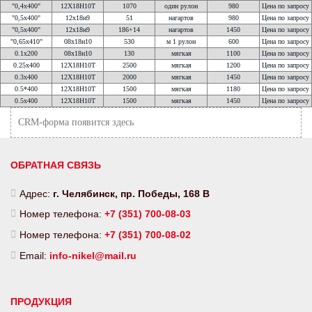
"0,4х400"
12Х18Н10Т
1070
один рулон
980
Цена по запросу
"0,5х400"
12х18н9
51
нагартов
980
Цена по запросу
"0,5х400"
12х18н9
186+14
нагартов
1450
Цена по запросу
"0,65х410"
08х18н10
530
м 1 рулон
600
Цена по запросу
0.1х200
08х18н10
130
мягкая
1100
Цена по запросу
0.25х400
12Х18Н10Т
2500
мягкая
1200
Цена по запросу
0.3х400
12Х18Н10Т
2000
мягкая
1450
Цена по запросу
0.5*400
12Х18Н10Т
1500
мягкая
1180
Цена по запросу
0.5х400
12Х18Н10Т
1500
мягкая
1450
Цена по запросу
CRM-форма появится здесь
ОБРАТНАЯ СВЯЗЬ
Адрес:
г. Челябинск, пр. Победы, 168 В
Номер телефона:
+7 (351) 700-08-03
Номер телефона:
+7 (351) 700-08-02
Email:
info-nikel@mail.ru
ПРОДУКЦИЯ