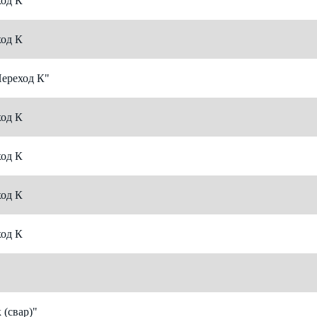
од К
од К
Переход К"
од К
од К
од К
од К
(свар)"