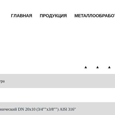
ГЛАВНАЯ
ПРОДУКЦИЯ
МЕТАЛЛООБРАБО
▲
▲
▲
ура
нический DN 20х10 (З/4""хЗ/8"") АlSl 316"