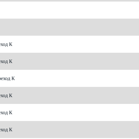
ход К
ход К
еход К
ход К
ход К
ход К