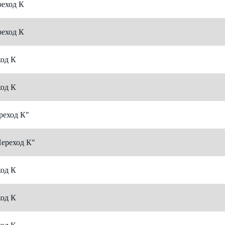
еход К
еход К
од К
од К
реход К"
Переход К"
од К
од К