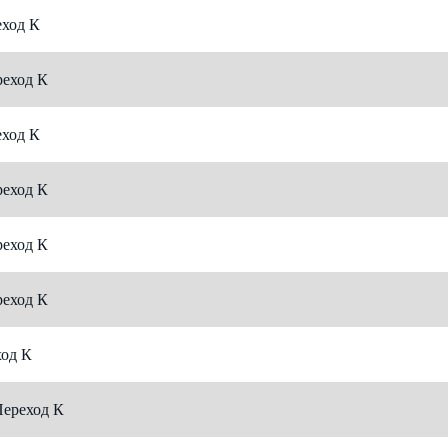
ход К
еход К
ход К
еход К
еход К
еход К
од К
ереход К