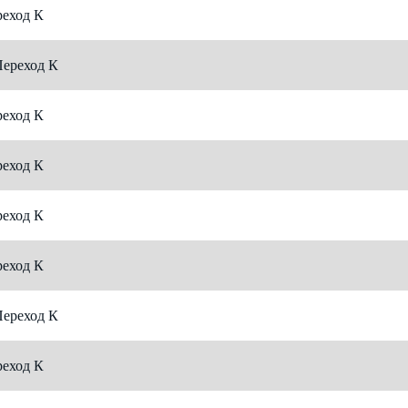
еход К
ереход К
еход К
еход К
еход К
еход К
ереход К
еход К